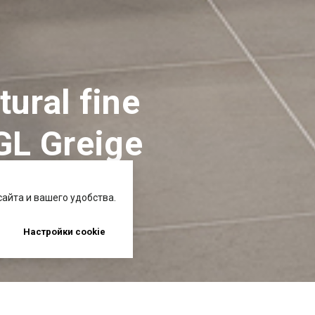
ural fine
GL Greige
айта и вашего удобства.
Настройки cookie