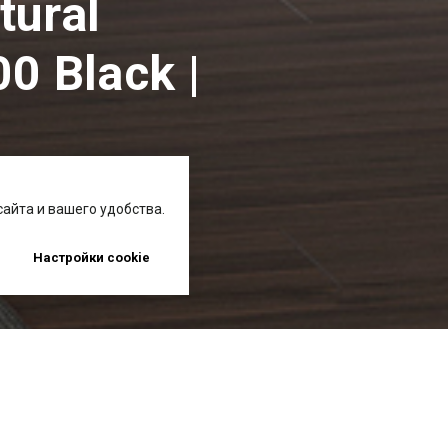
tural
0 Black |
айта и вашего удобства.
Настройки cookie
systemat/ART
AV 5045 GL Natural umber - AV 6000 Blac
→
→