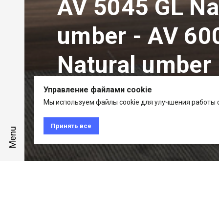
AV 5045 GL Na
umber - AV 600
Natural umber
Управление файлами cookie
Мы используем файлы cookie для улучшения работы с
Häcker | systemat/ART
Принять все
Menu
Häcker