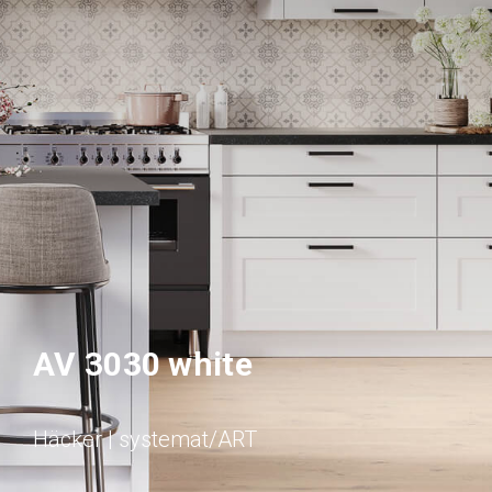
AV 3030 white
Häcker | systemat/ART