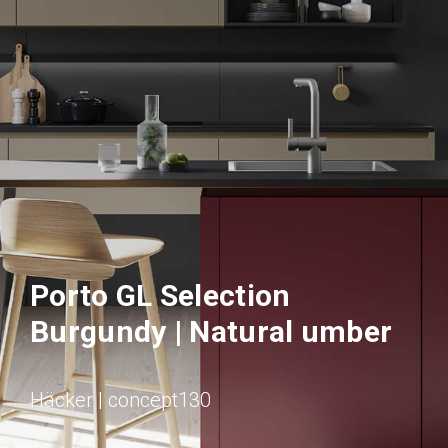
Porto GL Selection
Burgundy | Natural umber
Häcker | concept130