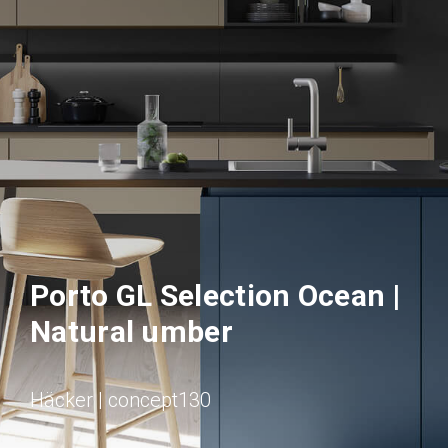
Porto GL Selection Ocean |
Natural umber
Häcker | concept130