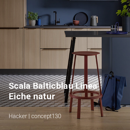
Scala Balticblau Linea
Eiche natur
Häcker | concept130